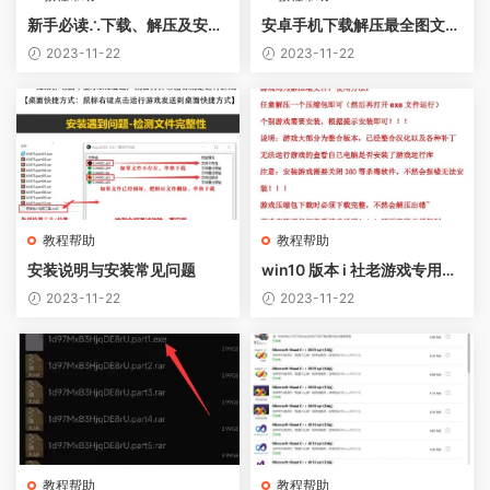
新手必读∴下载、解压及安装
安卓手机下载解压最全图文教
说明
程（附必备解压软件）
2023-11-22
2023-11-22
教程帮助
教程帮助
安装说明与安装常见问题
win10 版本 i 社老游戏专用补
丁（把解压出来的 d3d9. dll
2023-11-22
2023-11-22
文件拉到游戏目录）
教程帮助
教程帮助